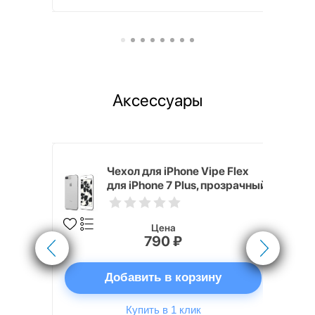
Аксессуары
nterStep
Чехол для iPhone Vipe Flex
FT-T METAL
для iPhone 7 Plus, прозрачный
Цена
790 ₽
ну
Добавить в корзину
Купить в 1 клик