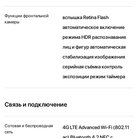
Функции фронтальной
вспышка Retina Flash
камеры
автоматическое включение
режима HDR распознавание
лиц и фигур автоматическая
стабилизация изображения
серийная съëмка контроль
экспозиции режим таймера
Связь и подключение
Сотовая и беспроводная
4G LTE Advanced Wi-Fi (802.11​
сеть
ac) Bluetooth 4.2 NFC с