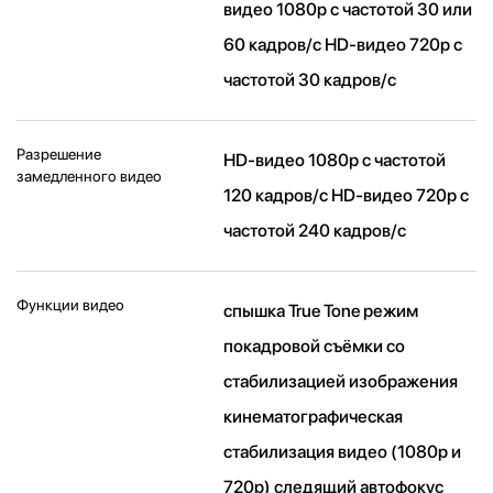
видео 1080p с частотой 30 или
60 кадров/ с HD-видео 720p с
частотой 30 кадров/ с
Разрешение
HD-видео 1080р c частотой
замедленного видео
120 кадров/ с HD-видео 720р c
частотой 240 кадров/ с
Функции видео
спышка True Tone режим
покадровой съёмки со
стабилизацией изображения
кинематографическая
стабилизация видео (1080p и
720p) следящий автофокус