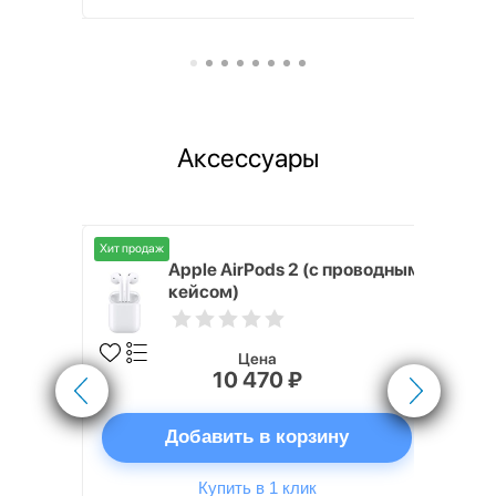
Аксессуары
Хит продаж
Хит продаж
nterStep
Apple AirPods 2 (с проводным
FT-T METAL
кейсом)
Цена
10 470 ₽
ну
Добавить в корзину
Купить в 1 клик