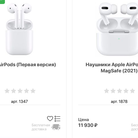
AirPods (Первая версия)
Наушники Apple AirPo
MagSafe (2021)
арт. 1347
арт. 1878
Цена
11 930 ₽
Бесплатная
Бес
доставка
дос