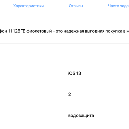
Характеристики
Отзывы
Часто зад
н 11 128ГБ фиолетовый – это надежная выгодная покупка в м
iOS 13
2
водозащита