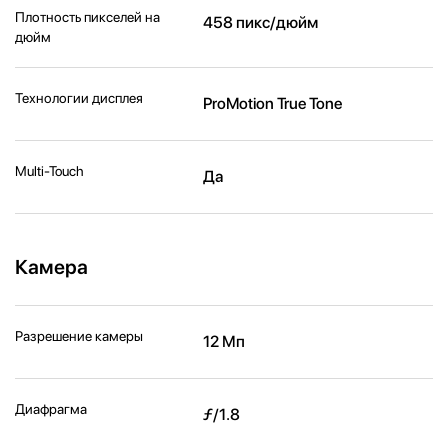
Плотность пикселей на
458 пикс/дюйм
дюйм
Технологии дисплея
ProMotion True Tone
Multi-Touch
Да
Камера
Разрешение камеры
12 Мп
Диафрагма
ƒ/1.8