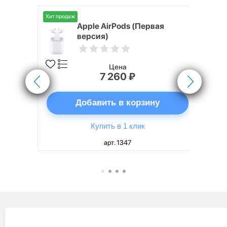
Хит продаж
Хит продаж
4, 40 мм,
Apple AirPods (Первая
я цвета
версия)
шок
Цена
7 260 ₽
ну
Добавить в корзину
Купить в 1 клик
арт. 1347