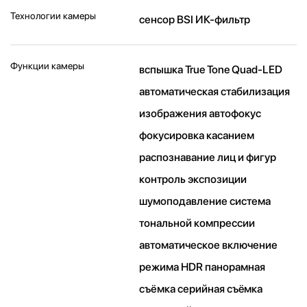
Технологии камеры
cенсор BSI ИК-фильтр
Функции камеры
вспышка True Tone Quad-LED
автоматическая стабилизация
изображения автофокус
фокусировка касанием
распознавание лиц и фигур
контроль экспозиции
шумоподавление система
тональной компрессии
автоматическое включение
режима HDR панорамная
съёмка серийная съëмка