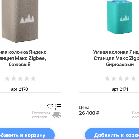
ная колонка Яндекс
Умная колонка Янд
анция Макс Zigbee,
Станция Макс Zigb
бежевый
бирюзовый
арт. 2170
арт. 2171
Цена
26 400 ₽
Бесплатная
Бес
доставка
дос
бавить в корзину
Добавить в корз