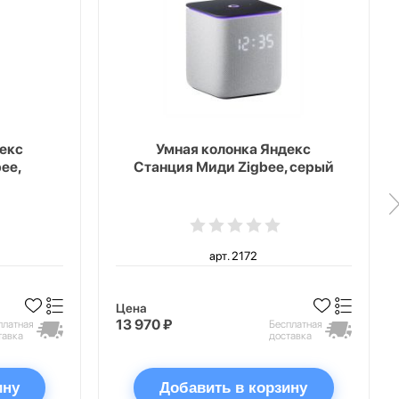
екс
Умная колонка Яндекс
ee,
Станция Миди Zigbee, серый
арт. 2172
Цена
13 970 ₽
платная
Бесплатная
тавка
доставка
ину
Добавить в корзину