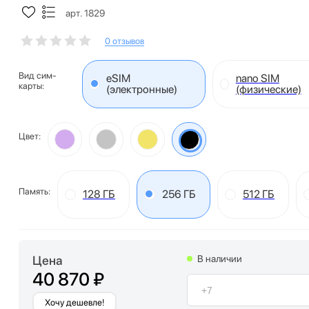
арт. 1829
0 отзывов
Вид сим-
eSIM
nano SIM
карты:
(электронные)
(физические)
Цвет:
Память:
128 ГБ
256 ГБ
512 ГБ
Цена
В наличии
40 870 ₽
Хочу дешевле!