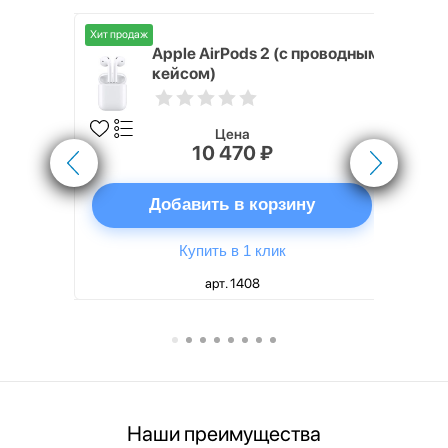
Хит продаж
Хит продаж
nterStep
Apple AirPods 2 (с проводным
FT-T METAL
кейсом)
Цена
10 470 ₽
ну
Добавить в корзину
Купить в 1 клик
арт. 1408
Наши преимущества