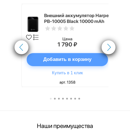
nterStep
Внешний аккумулятор Harper
-T METAL
PB-10005 Black 10000 mAh
Цена
1 790 ₽
ну
Добавить в корзину
Купить в 1 клик
арт. 1358
Наши преимущества