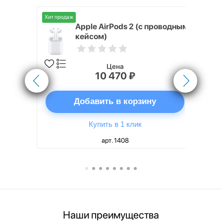
Хит продаж
Хит продаж
nterStep
Apple AirPods 2 (с проводным
FT-T METAL
кейсом)
Цена
10 470 ₽
ну
Добавить в корзину
Купить в 1 клик
арт. 1408
Наши преимущества