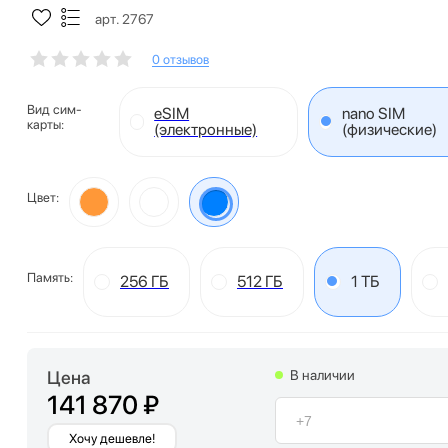
арт. 2767
0 отзывов
Вид сим-
eSIM
nano SIM
карты:
(электронные)
(физические)
Цвет:
Память:
256 ГБ
512 ГБ
1 ТБ
Цена
В наличии
141 870 ₽
Хочу дешевле!