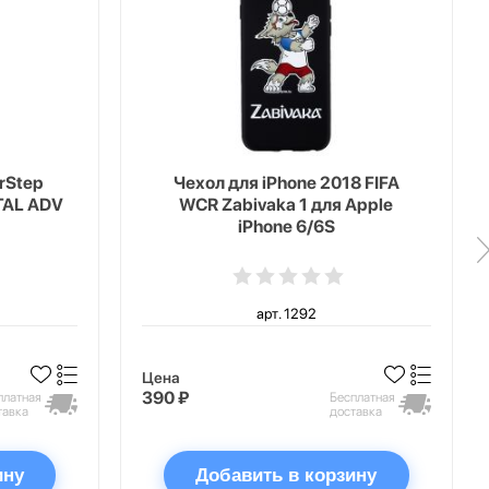
erStep
Чехол для iPhone 2018 FIFA
TAL ADV
WCR Zabivaka 1 для Apple
iPhone 6/6S
арт. 1292
Цена
390 ₽
платная
Бесплатная
тавка
доставка
ину
Добавить в корзину