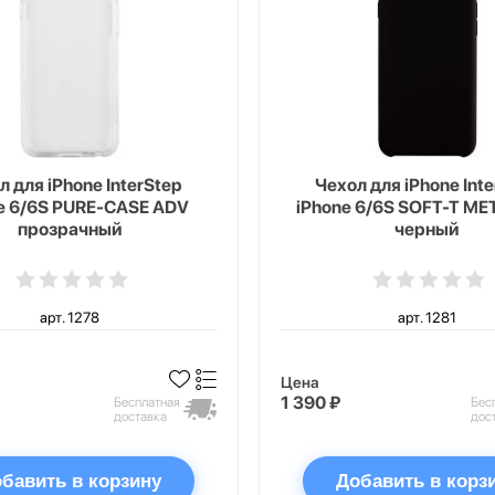
л для iPhone InterStep
Чехол для iPhone Int
e 6/6S PURE-CASE ADV
iPhone 6/6S SOFT-T ME
прозрачный
черный
арт. 1278
арт. 1281
Цена
1 390 ₽
Бесплатная
Бес
доставка
дос
бавить в корзину
Добавить в корз