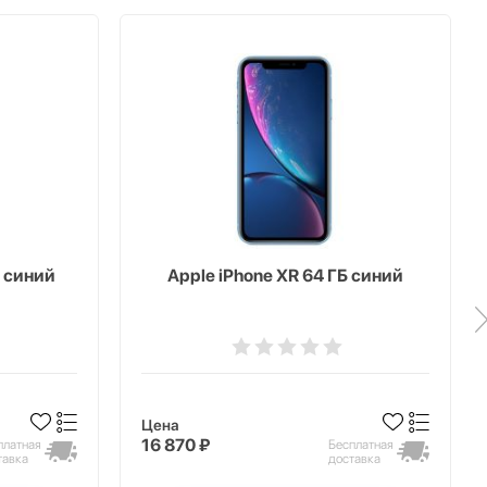
Б синий
Apple iPhone XR 64 ГБ синий
Цена
16 870 ₽
платная
Бесплатная
тавка
доставка