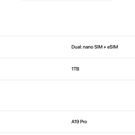
Dual: nano SIM + eSIM
1TB
A19 Pro