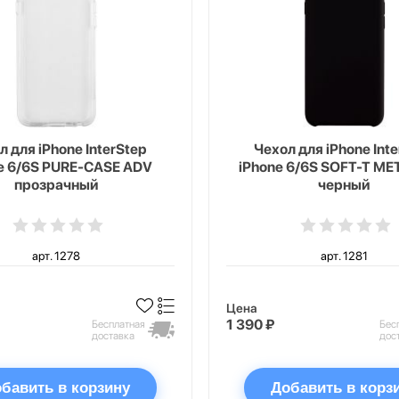
л для iPhone InterStep
Чехол для iPhone Int
e 6/6S PURE-CASE ADV
iPhone 6/6S SOFT-T ME
прозрачный
черный
арт. 1278
арт. 1281
Цена
1 390 ₽
Бесплатная
Бес
доставка
дос
бавить в корзину
Добавить в корз