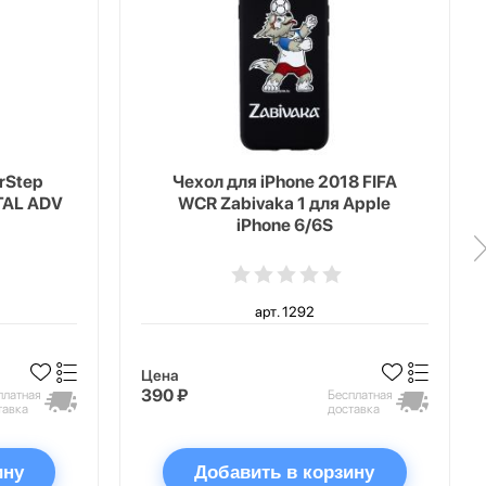
erStep
Чехол для iPhone 2018 FIFA
TAL ADV
WCR Zabivaka 1 для Apple
iPhone 6/6S
арт. 1292
Цена
390 ₽
платная
Бесплатная
тавка
доставка
ину
Добавить в корзину