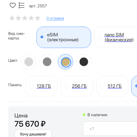
арт. 2557
0 отзывов
Вид сим-
eSIM
nano SIM
карты:
(электронные)
(физические)
Цвет:
Память:
128 ГБ
256 ГБ
512 ГБ
Цена
В наличии
75 670 ₽
Хочу дешевле!