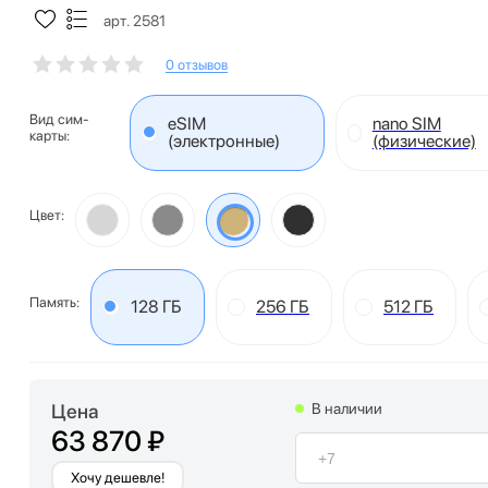
арт. 2581
0 отзывов
Вид сим-
eSIM
nano SIM
карты:
(электронные)
(физические)
Цвет:
Память:
128 ГБ
256 ГБ
512 ГБ
Цена
В наличии
63 870 ₽
Хочу дешевле!