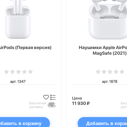
AirPods (Первая версия)
Наушники Apple AirPo
MagSafe (2021)
арт. 1347
арт. 1878
Цена
11 930 ₽
Бесплатная
Бес
доставка
дос
бавить в корзину
Добавить в корз