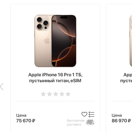
Apple iPhone 16 Pro 1 ТБ,
App
пустынный титан, eSIM
пуст
Цена
Цена
75 670 ₽
86 970 ₽
Бесплатная
доставка