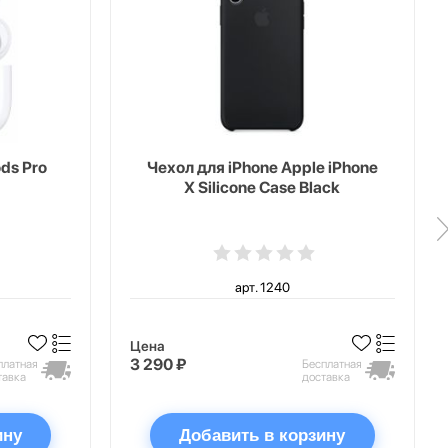
ds Pro
Чехол для iPhone Apple iPhone
X Silicone Case Black
арт. 1240
Цена
3 290 ₽
платная
Бесплатная
тавка
доставка
ину
Добавить в корзину