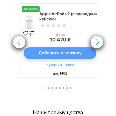
Хит продаж
Хит продаж
nterStep
Apple AirPods 2 (с проводным
FT-T METAL
кейсом)
Цена
10 470 ₽
ну
Добавить в корзину
Купить в 1 клик
арт. 1408
Наши преимущества