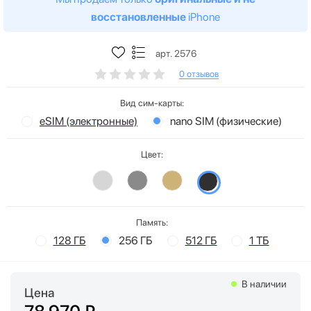
восстановленные
iPhone
арт. 2576
0 отзывов
Вид сим-карты:
eSIM (электронные)
nano SIM (физические)
Цвет:
Память:
128 ГБ
256 ГБ
512 ГБ
1 ТБ
В наличии
Цена