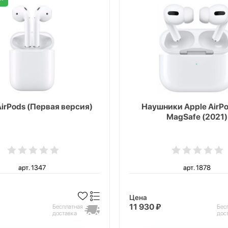
AirPods (Первая версия)
Наушники Apple AirPo
MagSafe (2021)
арт. 1347
арт. 1878
Цена
11 930 ₽
Бесплатная
Бес
доставка
дос