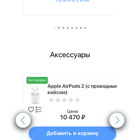
Аксессуары
Хит продаж
Хит продаж
nterStep
Apple AirPods 2 (с проводным
FT-T METAL
кейсом)
Цена
10 470 ₽
ну
Добавить в корзину