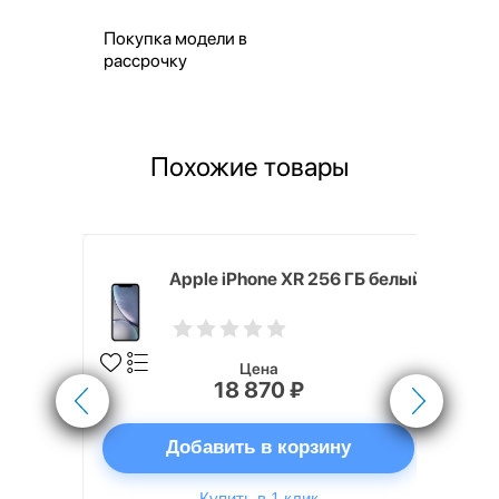
Покупка модели в
рассрочку
Похожие товары
8 ГБ белый
Apple iPhone XR 256 ГБ белый
Цена
18 870 ₽
ну
Добавить в корзину
Купить в 1 клик