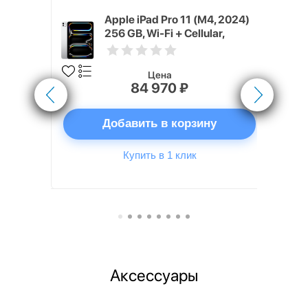
M5, 2025)
Apple iPad Pro 11 (M4, 2024)
lar,
256 GB, Wi-Fi + Cellular,
r)
Серебристый (Silver)
Цена
84 970 ₽
ну
Добавить в корзину
Купить в 1 клик
Аксессуары