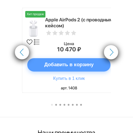
Хит продаж
Хит продаж
nterStep
Apple AirPods 2 (с проводным
FT-T METAL
кейсом)
Цена
10 470 ₽
ну
Добавить в корзину
Купить в 1 клик
арт. 1408
Наши преимущества