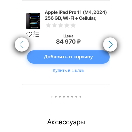
4, 2024) 1
Apple iPad Pro 11 (M4, 2024)
, Черный
256 GB, Wi-Fi + Cellular,
k)
Черный космос (Space Black)
Цена
84 970 ₽
ну
Добавить в корзину
Купить в 1 клик
Аксессуары