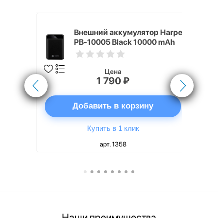
nterStep
Внешний аккумулятор Harper
-T METAL
PB-10005 Black 10000 mAh
Цена
1 790 ₽
ну
Добавить в корзину
Купить в 1 клик
арт. 1358
Наши преимущества