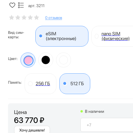
арт. 3211
0 отзывов
Вид сим-
eSIM
nano SIM
карты:
(электронные)
(физические)
Цвет:
Память:
256 ГБ
512 ГБ
Цена
В наличии
63 770 ₽
Хочу дешевле!