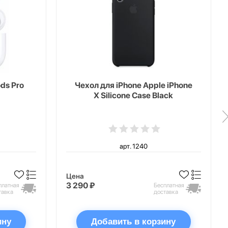
ds Pro
Чехол для iPhone Apple iPhone
X Silicone Case Black
арт. 1240
Цена
3 290 ₽
платная
Бесплатная
тавка
доставка
ину
Добавить в корзину