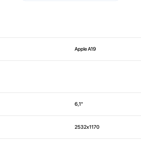
Apple A19
6,1"
2532x1170