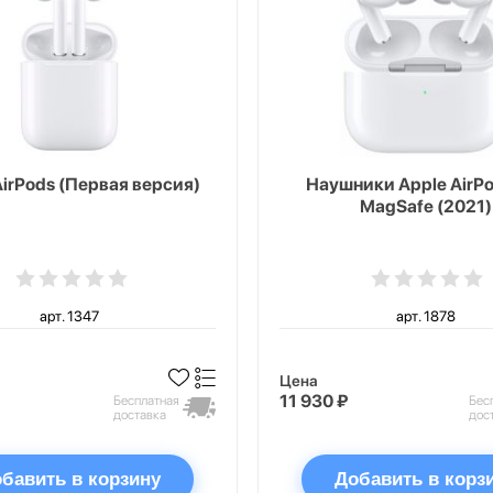
AirPods (Первая версия)
Наушники Apple AirPo
MagSafe (2021)
арт. 1347
арт. 1878
Цена
11 930 ₽
Бесплатная
Бес
доставка
дос
бавить в корзину
Добавить в корз