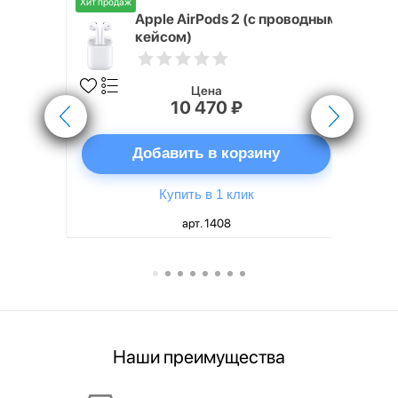
Хит продаж
Хит продаж
nterStep
Apple AirPods 2 (с проводным
FT-T METAL
кейсом)
Цена
10 470 ₽
ну
Добавить в корзину
Купить в 1 клик
арт. 1408
Наши преимущества