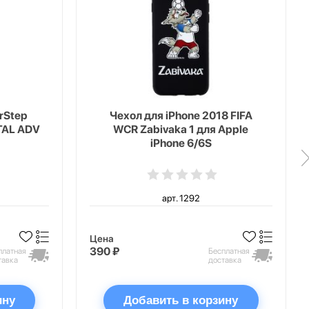
erStep
Чехол для iPhone 2018 FIFA
TAL ADV
WCR Zabivaka 1 для Apple
iPhone 6/6S
арт. 1292
Цена
390 ₽
платная
Бесплатная
тавка
доставка
ину
Добавить в корзину