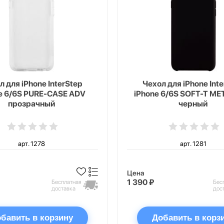
л для iPhone InterStep
Чехол для iPhone Int
e 6/6S PURE-CASE ADV
iPhone 6/6S SOFT-T ME
прозрачный
черный
арт. 1278
арт. 1281
Цена
1 390 ₽
Бесплатная
Бес
доставка
дос
бавить в корзину
Добавить в корз