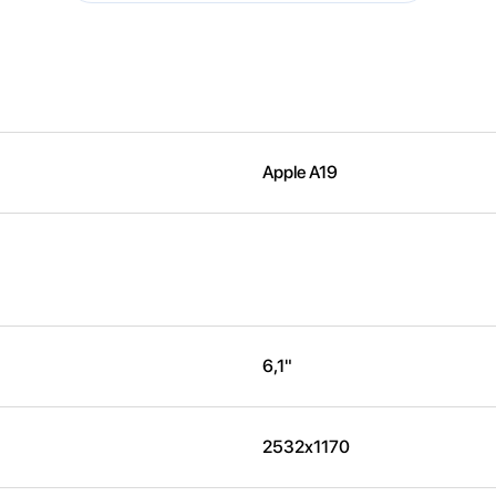
Apple A19
6,1"
2532x1170