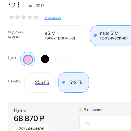
арт. 3217
0 отзывов
Вид сим-
eSIM
nano SIM
карты:
(электронные)
(физические)
Цвет:
Память:
256 ГБ
512 ГБ
Цена
В наличии
68 870 ₽
Хочу дешевле!