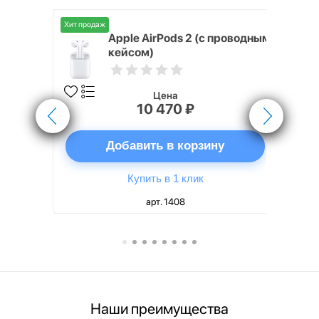
Хит продаж
Хит продаж
nterStep
Apple AirPods 2 (с проводным
FT-T METAL
кейсом)
Цена
10 470 ₽
ну
Добавить в корзину
Купить в 1 клик
арт. 1408
Наши преимущества