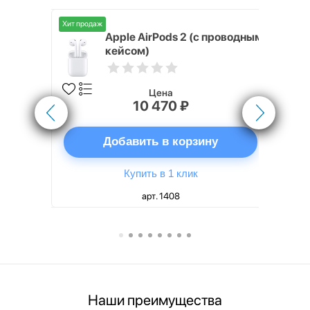
Хит продаж
Хит продаж
nterStep
Apple AirPods 2 (с проводным
FT-T METAL
кейсом)
Цена
10 470 ₽
ну
Добавить в корзину
Купить в 1 клик
арт. 1408
Наши преимущества