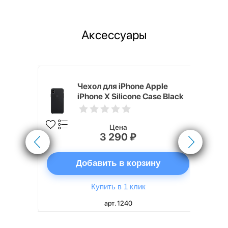
Аксессуары
nterStep
Чехол для iPhone Apple
FT-T METAL
iPhone X Silicone Case Black
Цена
3 290 ₽
ну
Добавить в корзину
Купить в 1 клик
арт. 1240