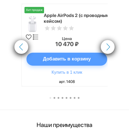
Хит продаж
Хит продаж
nterStep
Apple AirPods 2 (с проводным
FT-T METAL
кейсом)
Цена
10 470 ₽
ну
Добавить в корзину
Купить в 1 клик
арт. 1408
Наши преимущества