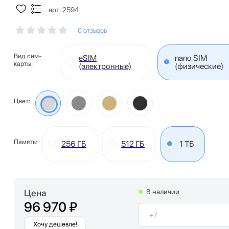
арт. 2594
0 отзывов
Вид сим-
eSIM
nano SIM
карты:
(электронные)
(физические)
Цвет:
Память:
256 ГБ
512 ГБ
1 ТБ
Цена
В наличии
96 970 ₽
Хочу дешевле!