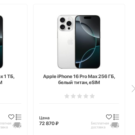
x 1 ТБ,
Apple iPhone 16 Pro Max 256 ГБ,
M
белый титан, eSIM
Цена
72 870 ₽
платная
Бесплатная
тавка
доставка