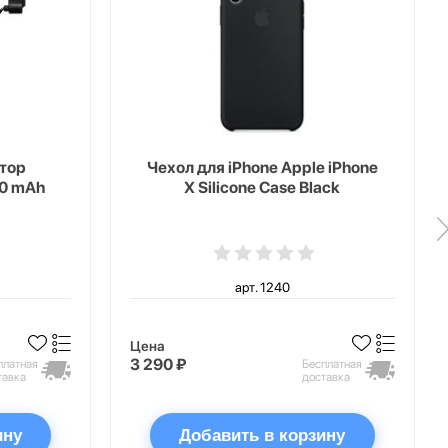
тор
Чехол для iPhone Apple iPhone
00 mAh
X Silicone Case Black
арт. 1240
Цена
3 290 ₽
платная
Бесплатная
тавка
доставка
ину
Добавить в корзину