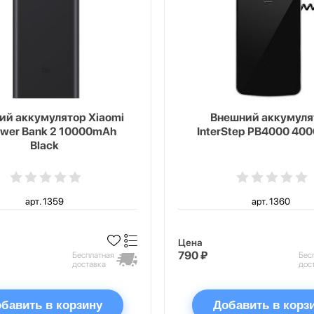
ий аккумулятор Xiaomi
Внешний аккумуля
ower Bank 2 10000mAh
InterStep PB4000 40
Black
арт. 1359
арт. 1360
Цена
790 ₽
Бесплатная
Бес
доставка
дос
бавить в корзину
Добавить в корз