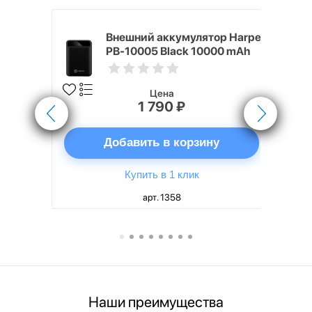
nterStep
Внешний аккумулятор Harper
-T METAL
PB-10005 Black 10000 mAh
Цена
1 790 ₽
ну
Добавить в корзину
Купить в 1 клик
арт. 1358
Наши преимущества