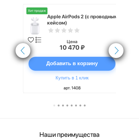
Хит продаж
Хит продаж
nterStep
Apple AirPods 2 (с проводным
FT-T METAL
кейсом)
Цена
10 470 ₽
ну
Добавить в корзину
Купить в 1 клик
арт. 1408
Наши преимущества