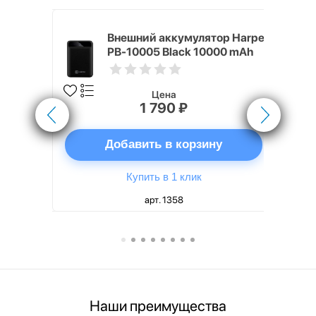
nterStep
Внешний аккумулятор Harper
-T METAL
PB-10005 Black 10000 mAh
Цена
1 790 ₽
ну
Добавить в корзину
Купить в 1 клик
арт. 1358
Наши преимущества