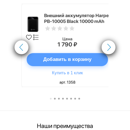
nterStep
Внешний аккумулятор Harper
-T METAL
PB-10005 Black 10000 mAh
Цена
1 790 ₽
ну
Добавить в корзину
Купить в 1 клик
арт. 1358
Наши преимущества