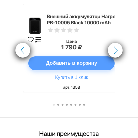
nterStep
Внешний аккумулятор Harper
-T METAL
PB-10005 Black 10000 mAh
Цена
1 790 ₽
ну
Добавить в корзину
Купить в 1 клик
арт. 1358
Наши преимущества