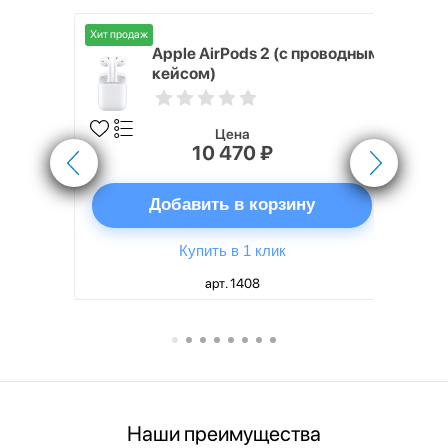
Хит продаж
Хит продаж
nterStep
Apple AirPods 2 (с проводным
FT-T METAL
кейсом)
Цена
10 470 ₽
ну
Добавить в корзину
Купить в 1 клик
арт. 1408
Наши преимущества