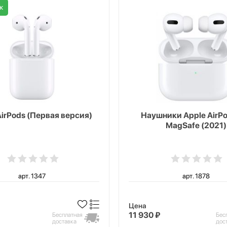
ж
AirPods (Первая версия)
Наушники Apple AirPo
MagSafe (2021)
арт. 1347
арт. 1878
Цена
11 930 ₽
Бесплатная
Бес
доставка
дос