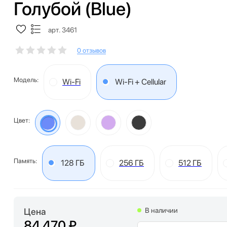
Голубой (Blue)
арт. 3461
0 отзывов
Модель:
Wi-Fi
Wi-Fi + Cellular
Цвет:
Память:
128 ГБ
256 ГБ
512 ГБ
Цена
В наличии
84 470 ₽