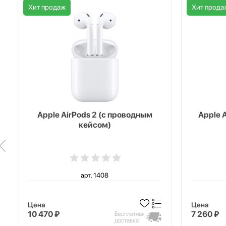
Хит продаж
Хит прода
Apple AirPods 2 (с проводным
Apple 
кейсом)
арт. 1408
Цена
Цена
10 470 ₽
7 260 ₽
Бесплатная
доставка