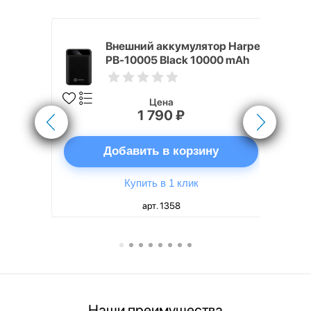
nterStep
Внешний аккумулятор Harper
-T METAL
PB-10005 Black 10000 mAh
Цена
1 790 ₽
ну
Добавить в корзину
Купить в 1 клик
арт. 1358
Наши преимущества