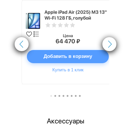
 (2024) 128
Apple iPad Air (2025) M3 13"
Blue)
Wi-Fi 128 ГБ, голубой
Цена
64 470 ₽
ну
Добавить в корзину
Купить в 1 клик
Аксессуары