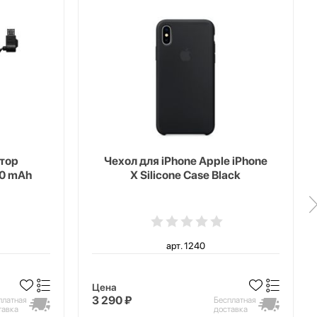
тор
Чехол для iPhone Apple iPhone
00 mAh
X Silicone Case Black
арт. 1240
Цена
3 290 ₽
платная
Бесплатная
тавка
доставка