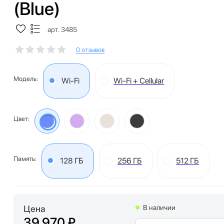
(Blue)
арт. 3485
0 отзывов
Модель:
Wi-Fi
Wi-Fi + Cellular
Цвет:
Память:
128 ГБ
256 ГБ
512 ГБ
Цена
В наличии
39 970 ₽