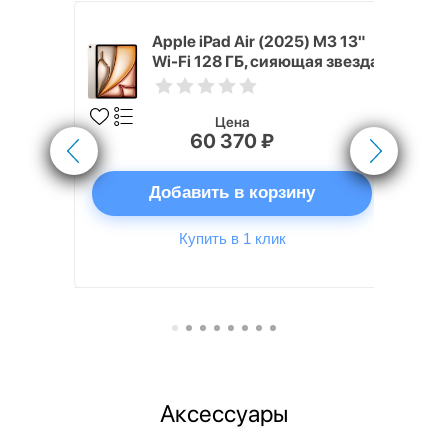
 (2024) 128
Apple iPad Air (2025) M3 13"
 звезда
Wi-Fi 128 ГБ, сияющая звезда
Цена
60 370 ₽
ну
Добавить в корзину
Купить в 1 клик
Аксессуары