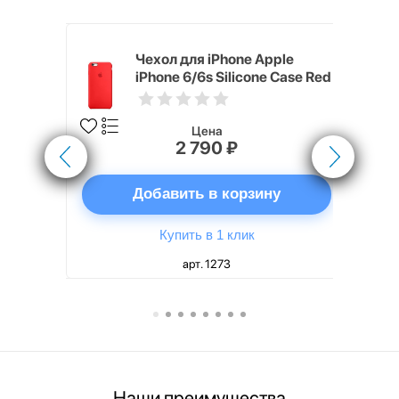
pple
Чехол для iPhone Apple
e Case
iPhone 6/6s Silicone Case Red
Цена
2 790 ₽
ну
Добавить в корзину
Купить в 1 клик
арт. 1273
Наши преимущества