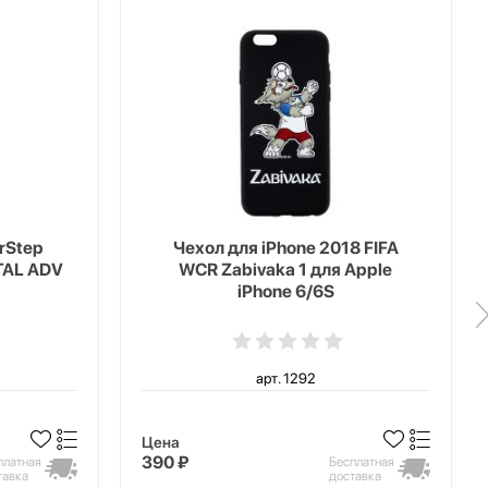
erStep
Чехол для iPhone 2018 FIFA
TAL ADV
WCR Zabivaka 1 для Apple
iPhone 6/6S
арт. 1292
Цена
390 ₽
платная
Бесплатная
тавка
доставка