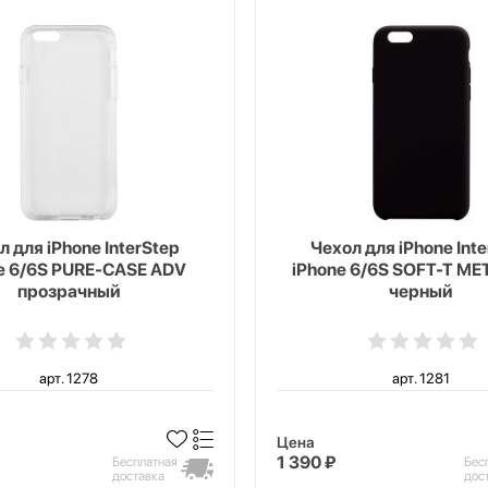
л для iPhone InterStep
Чехол для iPhone Int
e 6/6S PURE-CASE ADV
iPhone 6/6S SOFT-T ME
прозрачный
черный
арт. 1278
арт. 1281
Цена
1 390 ₽
Бесплатная
Бес
доставка
дос