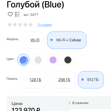
Голубой (Blue)
арт. 3477
0 отзывов
Модель:
Wi-Fi
Wi-Fi + Cellular
Цвет:
Память:
128 ГБ
256 ГБ
512 ГБ
Цена
В наличии
123 970 ₽