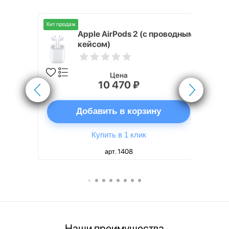
Хит продаж
Хит продаж
nterStep
Apple AirPods 2 (с проводным
FT-T METAL
кейсом)
Цена
10 470 ₽
ну
Добавить в корзину
Купить в 1 клик
арт. 1408
Наши преимущества