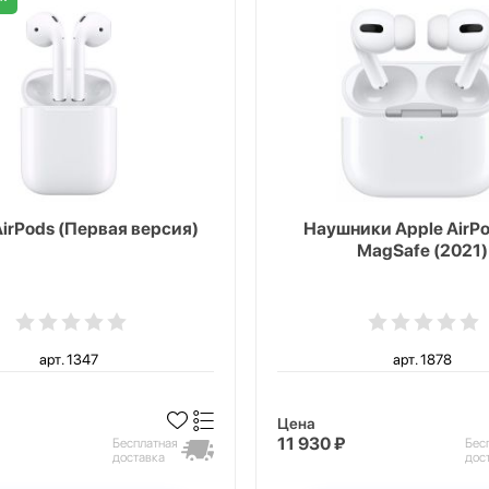
AirPods (Первая версия)
Наушники Apple AirPo
MagSafe (2021)
арт. 1347
арт. 1878
Цена
11 930 ₽
Бесплатная
Бес
доставка
дос