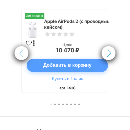
Хит продаж
Хит продаж
nterStep
Apple AirPods 2 (с проводным
FT-T METAL
кейсом)
Цена
10 470 ₽
ну
Добавить в корзину
Купить в 1 клик
арт. 1408