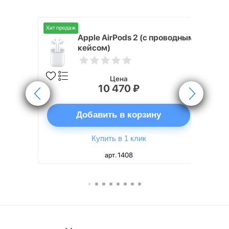
Хит продаж
Хит продаж
nterStep
Apple AirPods 2 (с проводным
FT-T METAL
кейсом)
Цена
10 470 ₽
ну
Добавить в корзину
Купить в 1 клик
арт. 1408