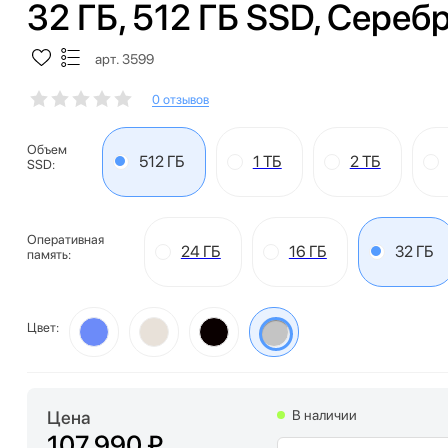
32 ГБ, 512 ГБ SSD, Cеребр
арт. 3599
0 отзывов
Объем
512 ГБ
1 ТБ
2 ТБ
SSD:
Оперативная
24 ГБ
16 ГБ
32 ГБ
память:
Цвет:
Цена
В наличии
107 990 ₽