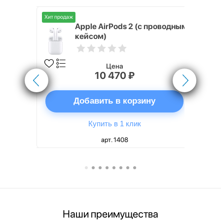
Хит продаж
Хит продаж
nterStep
Apple AirPods 2 (с проводным
FT-T METAL
кейсом)
Цена
10 470 ₽
ну
Добавить в корзину
Купить в 1 клик
арт. 1408
Наши преимущества