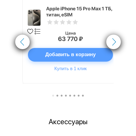
 Max 1 ТБ,
Apple iPhone 15 Pro Max 1 ТБ,
M
титан, eSIM
Цена
63 770 ₽
ну
Добавить в корзину
Купить в 1 клик
Аксессуары