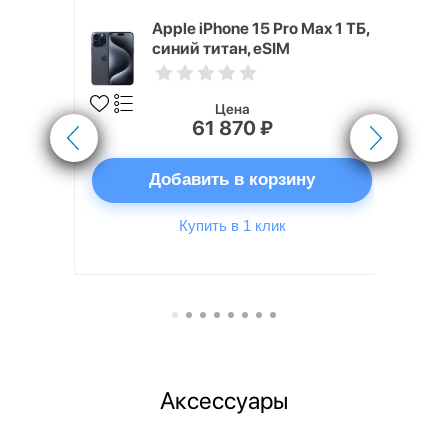
 Max 1 ТБ,
Apple iPhone 15 Pro Max 1 ТБ,
M
синий титан, eSIM
Цена
61 870 ₽
ну
Добавить в корзину
Купить в 1 клик
Аксессуары