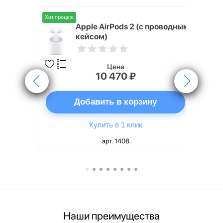
Хит продаж
Хит продаж
nterStep
Apple AirPods 2 (с проводным
FT-T METAL
кейсом)
Цена
10 470 ₽
ну
Добавить в корзину
Купить в 1 клик
арт. 1408
Наши преимущества