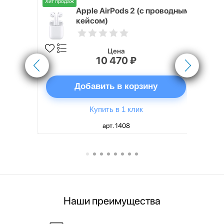
Хит продаж
Хит продаж
nterStep
Apple AirPods 2 (с проводным
FT-T METAL
кейсом)
Цена
10 470 ₽
ну
Добавить в корзину
Купить в 1 клик
арт. 1408
Наши преимущества