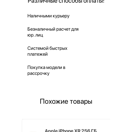
Различные способы оплаты!
Наличными курьеру
Безналичный расчет для
юр. лиц
Системой быстрых
платежей
Покупка модели в
рассрочку
Похожие товары
 ГБ,
Apple iPhone XR 256 ГБ