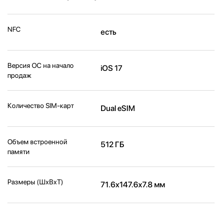
NFC
есть
Версия ОС на начало
iOS 17
продаж
Количество SIM-карт
Dual eSIM
Объем встроенной
512 ГБ
памяти
Размеры (ШxВxТ)
71.6x147.6x7.8 мм