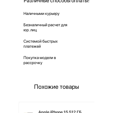
Различные способы оплаты!
Наличными курьеру
Безналичный расчет для
юр. лиц
Системой быстрых
платежей
Покупка модели в
рассрочку
Похожие товары
 ГБ,
Apple iPhone 15 512 ГБ,