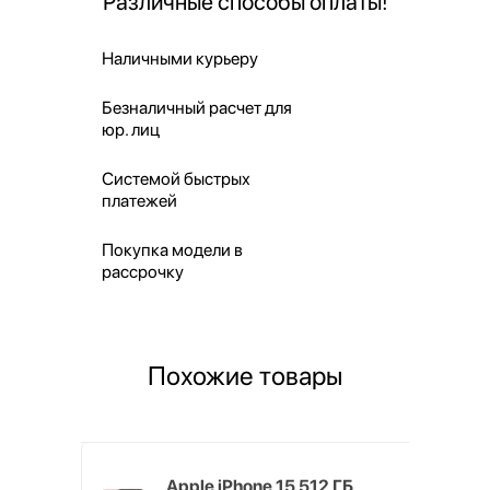
Различные способы оплаты!
Наличными курьеру
Безналичный расчет для
юр. лиц
Системой быстрых
платежей
Покупка модели в
рассрочку
Похожие товары
s 16 ГБ
Apple iPhone 15 512 ГБ,