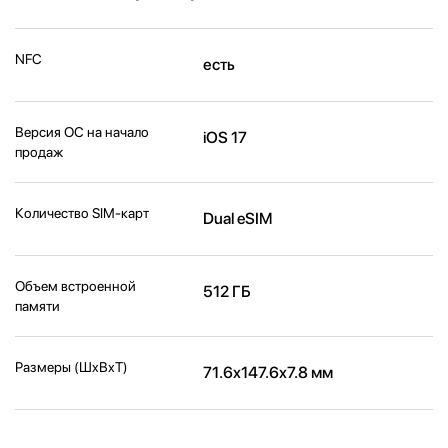
NFC
есть
Версия ОС на начало
iOS 17
продаж
Количество SIM-карт
Dual eSIM
Объем встроенной
512 ГБ
памяти
Размеры (ШxВxТ)
71.6x147.6x7.8 мм