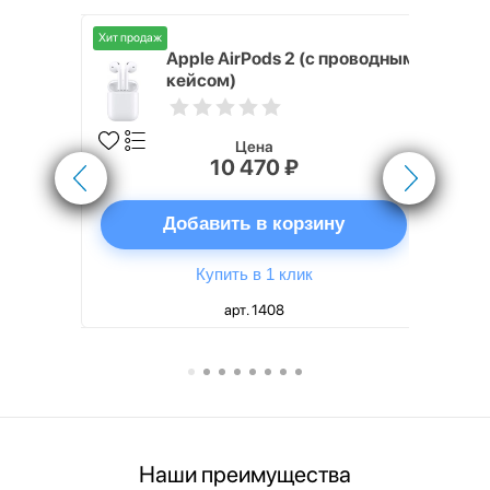
Хит продаж
Хит продаж
nterStep
Apple AirPods 2 (с проводным
FT-T METAL
кейсом)
Цена
10 470 ₽
ну
Добавить в корзину
Купить в 1 клик
арт. 1408
Наши преимущества