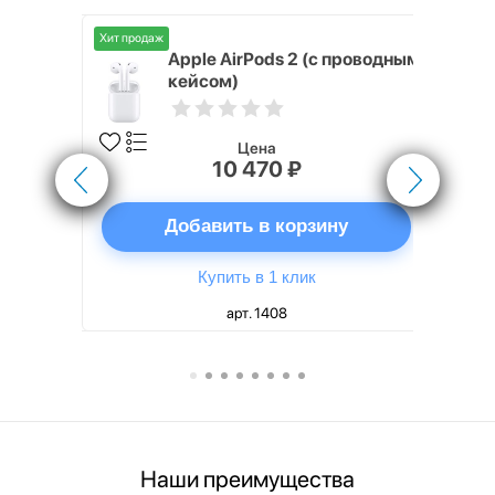
Хит продаж
Хит продаж
nterStep
Apple AirPods 2 (с проводным
FT-T METAL
кейсом)
Цена
10 470 ₽
ну
Добавить в корзину
Купить в 1 клик
арт. 1408
Наши преимущества